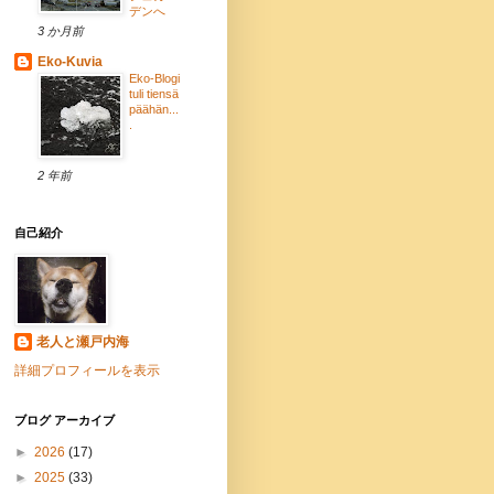
デンへ
3 か月前
Eko-Kuvia
Eko-Blogi
tuli tiensä
päähän...
.
2 年前
自己紹介
老人と瀬戸内海
詳細プロフィールを表示
ブログ アーカイブ
►
2026
(17)
►
2025
(33)