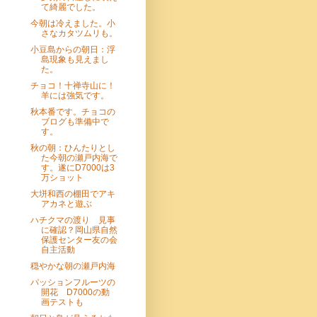
て綺麗でした。
今朝は冷えました。小
さなカタツムリも。
小豆島からの朝日：浮
島現象も見えまし
た。
チョコ！十禅寺山に！
羊には強気です。
秋本番です。チョコの
ブログも準備中で
す。
秋の朝：ひんたりとし
た今朝の瀬戸内海で
す。遂にD7000は3
万ショット
大垪和西の棚田でアキ
アカネと遊ぶ
ハチクマの渡り 見事
に確認？岡山県自然
保護センター友の会
自主活動
穏やかな朝の瀬戸内海
パッションフルーツの
開花 D7000の動
画テストも