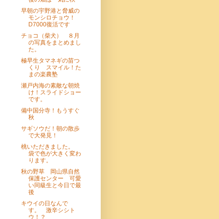
早朝の宇野港と脅威の
モンシロチョウ！
D7000復活です
チョコ（柴犬） ８月
の写真をまとめまし
た。
極早生タマネギの苗つ
くり スマイル！た
まの楽農塾
瀬戸内海の素敵な朝焼
け！スライドショー
です。
備中国分寺！もうすぐ
秋
サギソウだ！朝の散歩
で大発見！
桃いただきました。
袋で色が大きく変わ
ります。
秋の野草 岡山県自然
保護センター 可愛
い同級生と今日で最
後
キウイの日なんで
す。 激辛シシト
ウ！？