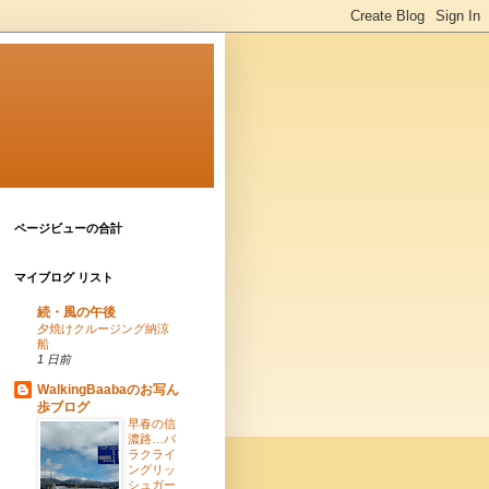
ページビューの合計
マイブログ リスト
続・風の午後
夕焼けクルージング納涼
船
1 日前
WalkingBaabaのお写ん
歩ブログ
早春の信
濃路…バ
ラクライ
ングリッ
シュガー