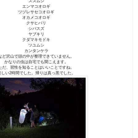
スズムシ
エンマコオロギ
ツヅレサセコオロギ
オカメコオロギ
クサヒバリ
シバスズ
ヤブキリ
クダマキモドキ
ツユムシ
カンタンケラ
など沢山で頭の中が整理できていません。
かなりの虫は自宅でも聞こえます。
ただ、習性を知ることはいいことですね。
楽しい2時間でした。帰りは真っ黒でした。