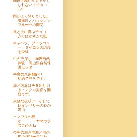
朝日と鳥が見えるかも
しれない！チョコ
Go!
雨がよく降りました。
雫撮影とパッション
フルーツの開花
風と波に喜ぶチョコ！
夕方はかすかな虹
キャベツ、ブロッコリ
ー、ダイコンの講義
を受講
虫の声探し 満喫自然
体験 岡山県自然保
護センター
牛窓の八朔雛飾り
初めて見学です。
瀬戸内海はチヌ釣り到
来：マクロ撮影を開
始です。
素敵な夜明け そして
レインリリーの花が
沢山
ヒマワリの種
が・・・・ヤマガラ
君ごめんね
今朝の瀬戸内海と雨の
後の畑は一気に秋