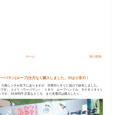
ホーム
前の投稿
ーバマン(ループ)仕方なく購入しました。やはり非力！
 六角レンチが右下にありますが、作業中にすぐに抜けて紛失しました。
です。 コメリ（ウーバマン） １８Ｖ ループハンドル ＮＵＢ１８ＶＬ
す。19,800円 正直なところ、まだ充電式は購入したく...